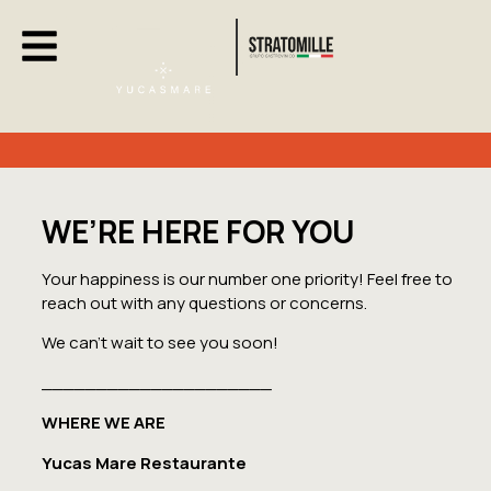
Mar de Copas
Stratomille group
Work with us
WE’RE HERE FOR YOU
Your happiness is our number one priority! Feel free to
reach out with any questions or concerns.
We can’t wait to see you soon!
_____________________
WHERE WE ARE
Yucas Mare Restaurante