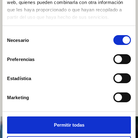
web, quienes pueden combinarla con otra información
que les haya proporcionado o que hayan recopilado a
partir del uso que haya hecho de sus servicios.
Selección
Necesario
de
Torrequebrada Street,
Floor -2
, 29630 Benalmádena,
consentimiento
Málaga
Preferencias
Opening hours:
Monday to Sunday from 1:00pm.
Phone.
+34 617 04 40 58
Estadística
EVENTS
Marketing
E-mail.
eventos@stratomille.com
Permitir todas