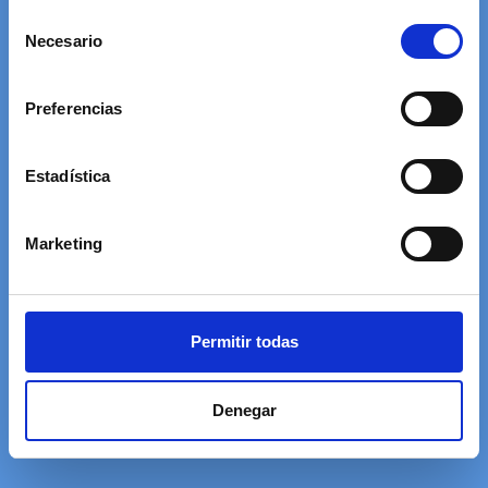
ES YUCAS MARE
Selección
Necesario
de
consentimiento
Disfruta de nuestro menú con cotillón y 2
horas de barra libre Mar de Copas.
Preferencias
Menú a partir de 150€
Estadística
Marketing
Descargar Menú
Permitir todas
Reservar
Denegar