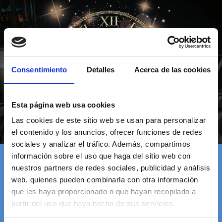
Consentimiento
Detalles
Acerca de las cookies
Esta página web usa cookies
Las cookies de este sitio web se usan para personalizar
el contenido y los anuncios, ofrecer funciones de redes
NEWYEAR
sociales y analizar el tráfico. Además, compartimos
información sobre el uso que haga del sitio web con
nuestros partners de redes sociales, publicidad y análisis
web, quienes pueden combinarla con otra información
Despedir el 2023 en un iglú junto al
que les haya proporcionado o que hayan recopilado a
partir del uso que haya hecho de sus servicios.
mar